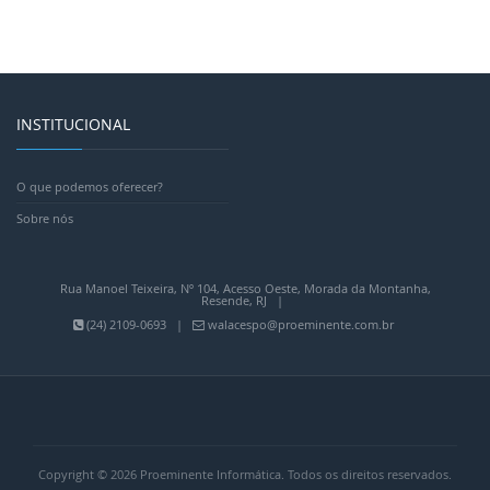
INSTITUCIONAL
O que podemos oferecer?
Sobre nós
Rua Manoel Teixeira, Nº 104, Acesso Oeste, Morada da Montanha,
Resende, RJ |
(24) 2109-0693 |
walacespo@proeminente.com.br
Copyright © 2026 Proeminente Informática. Todos os direitos reservados.