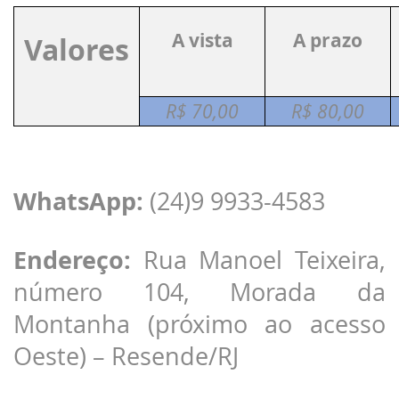
A vista
A prazo
Valores
R$ 70,00
R$ 80,00
WhatsApp:
(24)9 9933-4583
Endereço:
Rua Manoel Teixeira,
número 104, Morada da
Montanha (próximo ao acesso
Oeste) – Resende/RJ