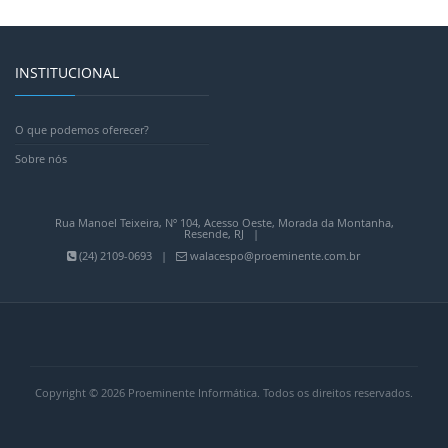
INSTITUCIONAL
O que podemos oferecer?
Sobre nós
Rua Manoel Teixeira, Nº 104, Acesso Oeste, Morada da Montanha,
Resende, RJ |
(24) 2109-0693 |
walacespo@proeminente.com.br
Copyright © 2026 Proeminente Informática. Todos os direitos reservados.