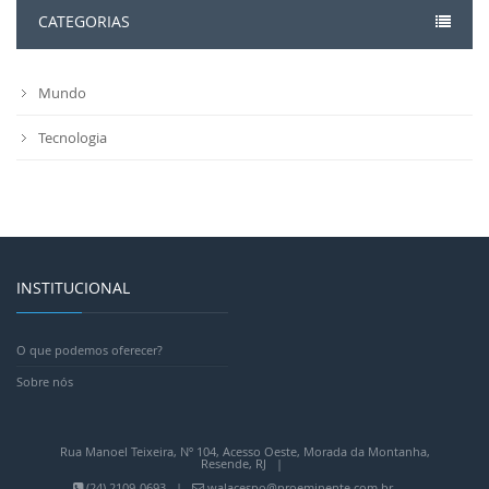
CATEGORIAS
Mundo
Tecnologia
INSTITUCIONAL
O que podemos oferecer?
Sobre nós
Rua Manoel Teixeira, Nº 104, Acesso Oeste, Morada da Montanha,
Resende, RJ |
(24) 2109-0693 |
walacespo@proeminente.com.br