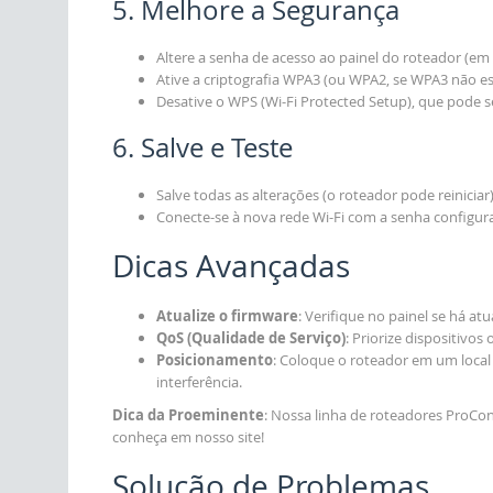
5. Melhore a Segurança
Altere a senha de acesso ao painel do roteador (em 
Ative a criptografia WPA3 (ou WPA2, se WPA3 não est
Desative o WPS (Wi-Fi Protected Setup), que pode se
6. Salve e Teste
Salve todas as alterações (o roteador pode reiniciar)
Conecte-se à nova rede Wi-Fi com a senha configurad
Dicas Avançadas
Atualize o firmware
: Verifique no painel se há a
QoS (Qualidade de Serviço)
: Priorize dispositivos 
Posicionamento
: Coloque o roteador em um local 
interferência.
Dica da Proeminente
: Nossa linha de roteadores ProCon
conheça em nosso site!
Solução de Problemas