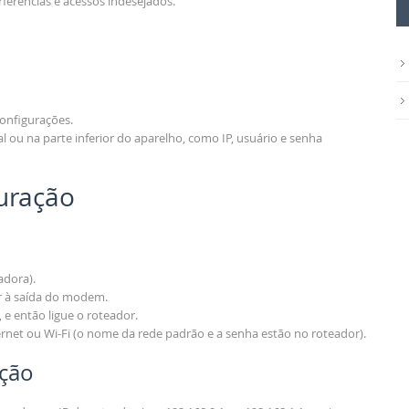
rferências e acessos indesejados.
onfigurações.
ou na parte inferior do aparelho, como IP, usuário e senha
uração
adora).
r à saída do modem.
, e então ligue o roteador.
net ou Wi-Fi (o nome da rede padrão e a senha estão no roteador).
ação