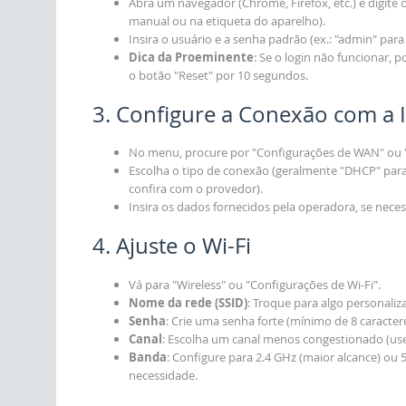
Abra um navegador (Chrome, Firefox, etc.) e digite o
manual ou na etiqueta do aparelho).
Insira o usuário e a senha padrão (ex.: "admin" par
Dica da Proeminente
: Se o login não funcionar, 
o botão "Reset" por 10 segundos.
3. Configure a Conexão com a 
No menu, procure por "Configurações de WAN" ou "
Escolha o tipo de conexão (geralmente "DHCP" para
confira com o provedor).
Insira os dados fornecidos pela operadora, se necess
4. Ajuste o Wi-Fi
Vá para "Wireless" ou "Configurações de Wi-Fi".
Nome da rede (SSID)
: Troque para algo personaliz
Senha
: Crie uma senha forte (mínimo de 8 caracter
Canal
: Escolha um canal menos congestionado (use 
Banda
: Configure para 2.4 GHz (maior alcance) ou
necessidade.