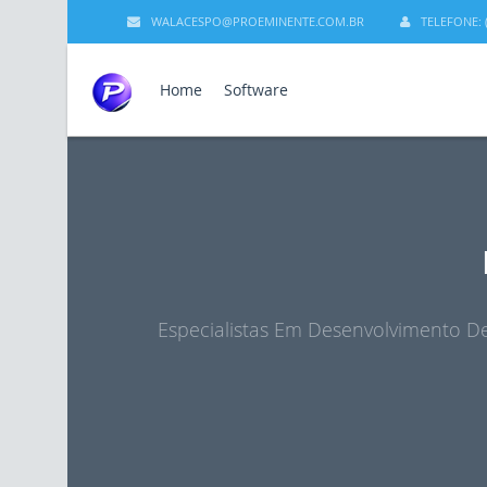
WALACESPO@PROEMINENTE.COM.BR
TELEFONE: (
Home
Software
Especialistas Em Desenvolvimento De