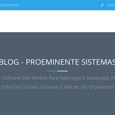
24) 2109-0693
ASSIS
BLOG - PROEMINENTE SISTEMA
 Software Sob Medida Para Siderurgia E Metalurgia, Im
Entre Em Contato Conosco E Solicite Um Orçamento!