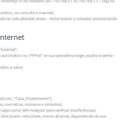
 endereço IP do roteador (ex.: 192.168.0.1 ou 192.168.1.1 – veja no
a ambos, ou consulte o manual).
pode ter sido alterado antes – tente resetar o roteador pressionando
Internet
Internet".
 automático ou "PPPoE" se sua operadora exige usuário e senha –
ário, e salve.
ado (ex.: "Casa_Proeminente").
es, com letras, números e símbolos).
apps como WiFi Analyzer para verificar interferências).
 5 GHz (maior velocidade, menor alcance), dependendo da sua