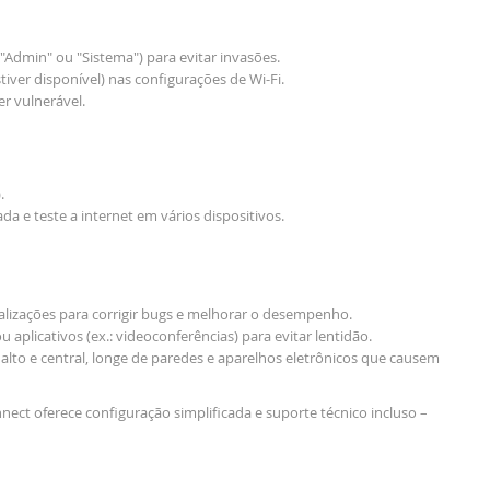
"Admin" ou "Sistema") para evitar invasões.
iver disponível) nas configurações de Wi-Fi.
r vulnerável.
.
a e teste a internet em vários dispositivos.
tualizações para corrigir bugs e melhorar o desempenho.
ou aplicativos (ex.: videoconferências) para evitar lentidão.
alto e central, longe de paredes e aparelhos eletrônicos que causem
nect oferece configuração simplificada e suporte técnico incluso –