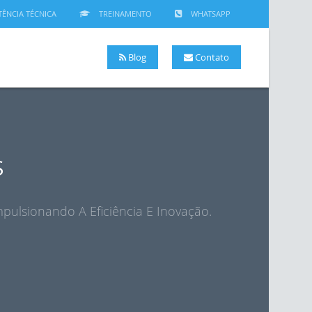
TÊNCIA TÉCNICA
TREINAMENTO
WHATSAPP
Blog
Contato
S
pulsionando A Eficiência E Inovação.