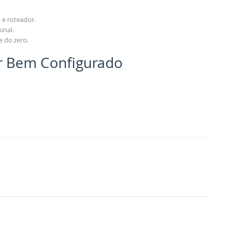
 e roteador.
inal.
e do zero.
r Bem Configurado