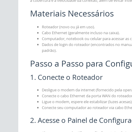
a cobertura e a velocidade da conexão, além de evitar inte
Materiais Necessários
Roteador (novo ou já em uso).
Cabo Ethernet (geralmente incluso na caixa).
Computador, notebook ou celular para acessar as c
Dados de login do roteador (encontrados no manual 
padrão).
Passo a Passo para Config
1. Conecte o Roteador
Desligue o modem da internet (fornecido pela oper
Conecte o cabo Ethernet da porta WAN do roteado
Ligue o modem, espere ele estabilizar (luzes acesas)
Conecte seu computador ao roteador via cabo Ether
2. Acesse o Painel de Configur