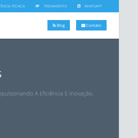
TÊNCIA TÉCNICA
TREINAMENTO
WHATSAPP
Blog
Contato
S
pulsionando A Eficiência E Inovação.