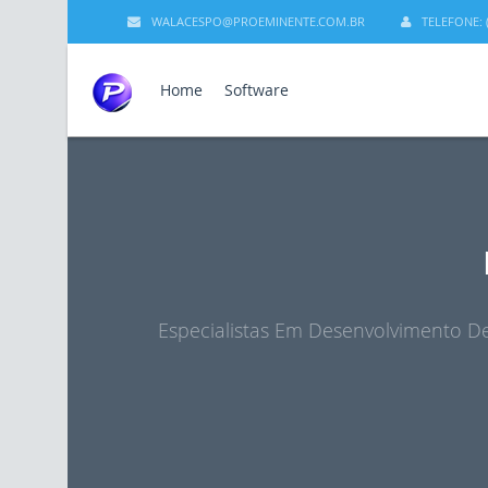
WALACESPO@PROEMINENTE.COM.BR
TELEFONE: (
Home
Software
Especialistas Em Desenvolvimento De