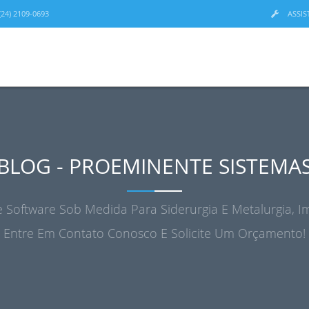
24) 2109-0693
ASSIS
BLOG - PROEMINENTE SISTEMA
 Software Sob Medida Para Siderurgia E Metalurgia, Im
Entre Em Contato Conosco E Solicite Um Orçamento!