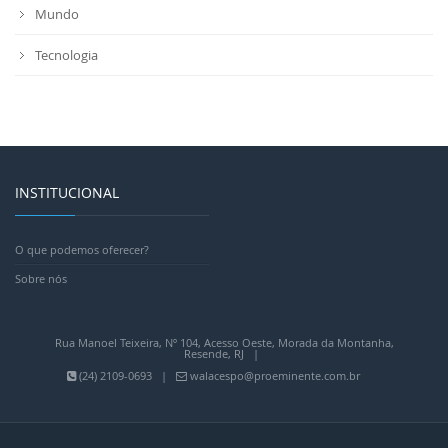
Mundo
Tecnologia
INSTITUCIONAL
O que podemos oferecer?
Sobre nós
Rua Manoel Teixeira, Nº 104, Acesso Oeste, Morada da Montanha,
Resende, RJ |
(24) 2109-0693 |
walacespo@proeminente.com.br