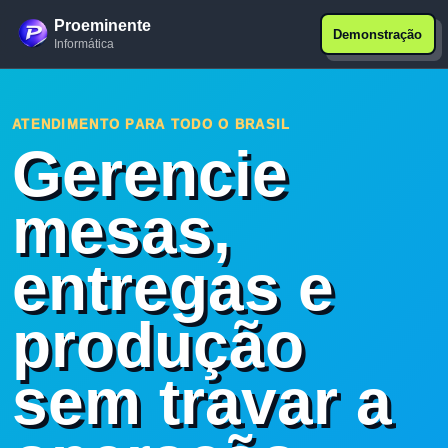
Proeminente
Demonstração
Informática
ATENDIMENTO PARA TODO O BRASIL
Gerencie
mesas,
entregas e
produção
sem travar a