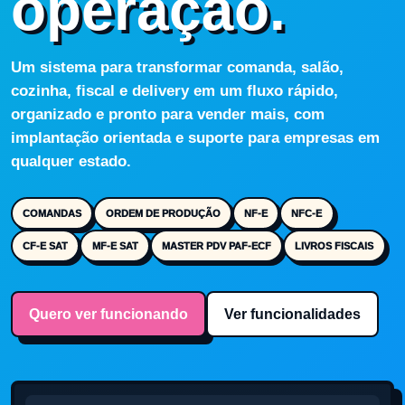
operação.
Um sistema para transformar comanda, salão,
cozinha, fiscal e delivery em um fluxo rápido,
organizado e pronto para vender mais, com
implantação orientada e suporte para empresas em
qualquer estado.
COMANDAS
ORDEM DE PRODUÇÃO
NF-E
NFC-E
CF-E SAT
MF-E SAT
MASTER PDV PAF-ECF
LIVROS FISCAIS
Quero ver funcionando
Ver funcionalidades