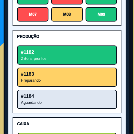
M07
M08
M09
PRODUÇÃO
#1182
2 itens prontos
#1183
Preparando
#1184
Aguardando
CAIXA