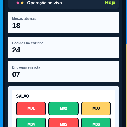
Hoje
Operação ao vivo
Mesas abertas
18
Pedidos na cozinha
24
Entregas em rota
07
SALÃO
M01
M02
M03
M04
M05
M06