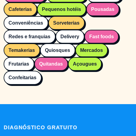
Cafeterias
Pequenos hotéis
Pousadas
Conveniências
Sorveterias
Redes e franquias
Delivery
Fast foods
Temakerias
Quiosques
Mercados
Frutarias
Quitandas
Açougues
Confeitarias
DIAGNÓSTICO GRATUITO