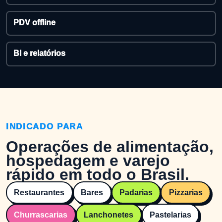
PDV offline
BI e relatórios
INDICADO PARA
Operações de alimentação,
hospedagem e varejo
rápido em todo o Brasil.
Restaurantes
Bares
Padarias
Pizzarias
Churrascarias
Lanchonetes
Pastelarias