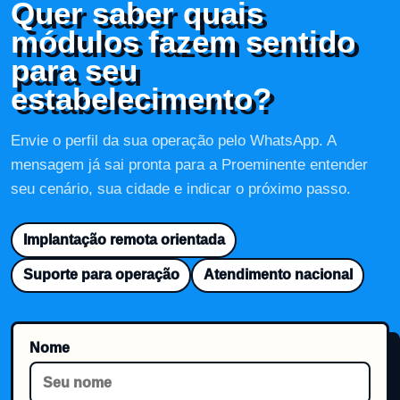
Quer saber quais
módulos fazem sentido
para seu
estabelecimento?
Envie o perfil da sua operação pelo WhatsApp. A
mensagem já sai pronta para a Proeminente entender
seu cenário, sua cidade e indicar o próximo passo.
Implantação remota orientada
Suporte para operação
Atendimento nacional
Nome